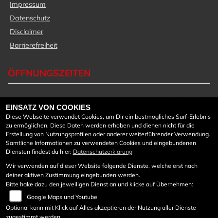
Impressum
Datenschutz
Disclaimer
Barrierefreiheit
ÖFFNUNGSZEITEN
Montag:
08:00 - 18:00
EINSATZ VON COOKIES
Dienstag:
08:00 - 18:00
Diese Webseite verwendet Cookies, um Dir ein bestmögliches Surf-Erlebnis
Mittwoch:
08:00 - 18:00
zu ermöglichen. Diese Daten werden erhoben und dienen nicht für die
Donnerstag:
08:00 - 18:00
Erstellung von Nutzungsprofilen oder anderer weiterführender Verwendung.
Freitag:
08:00 - 18:00
Sämtliche Informationen zu verwendeten Cookies und eingebundenen
Diensten findest du hier:
Datenschutzerklärung
Samstag:
08:30 - 12:00
Sonntag:
geschlossen
Wir verwenden auf dieser Website folgende Dienste, welche erst nach
deiner aktiven Zustimmung eingebunden werden.
Werkstattöffnungszeiten:
Bitte hake dazu den jeweiligen Dienst an und klicke auf Übernehmen:
Google Maps und Youtube
Mo bis Do von 7:45 - 12:00
und von 12:40 – 17 Uhr
Optional kann mit Klick auf Alles akzeptieren der Nutzung aller Dienste
zugestimmt werden