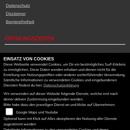
Datenschutz
Disclaimer
Barrierefreiheit
ÖFFNUNGSZEITEN
Montag:
08:00 - 18:00
EINSATZ VON COOKIES
Dienstag:
08:00 - 18:00
Diese Webseite verwendet Cookies, um Dir ein bestmögliches Surf-Erlebnis
Mittwoch:
08:00 - 18:00
zu ermöglichen. Diese Daten werden erhoben und dienen nicht für die
Donnerstag:
08:00 - 18:00
Erstellung von Nutzungsprofilen oder anderer weiterführender Verwendung.
Freitag:
08:00 - 18:00
Sämtliche Informationen zu verwendeten Cookies und eingebundenen
Diensten findest du hier:
Datenschutzerklärung
Samstag:
08:30 - 12:00
Sonntag:
geschlossen
Wir verwenden auf dieser Website folgende Dienste, welche erst nach
deiner aktiven Zustimmung eingebunden werden.
Werkstattöffnungszeiten:
Bitte hake dazu den jeweiligen Dienst an und klicke auf Übernehmen:
Google Maps und Youtube
Mo bis Do von 7:45 - 12:00
und von 12:40 – 17 Uhr
Optional kann mit Klick auf Alles akzeptieren der Nutzung aller Dienste
zugestimmt werden
Freitag von 7:45 – 12:00
Detailierte Informationen zu den verwendeten Cookies und deren