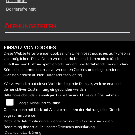
Disclaimer
Barrierefreiheit
ÖFFNUNGSZEITEN
Montag:
08:00 - 18:00
EINSATZ VON COOKIES
Dienstag:
08:00 - 18:00
Diese Webseite verwendet Cookies, um Dir ein bestmögliches Surf-Erlebnis
Mittwoch:
08:00 - 18:00
zu ermöglichen. Diese Daten werden erhoben und dienen nicht für die
Donnerstag:
08:00 - 18:00
Erstellung von Nutzungsprofilen oder anderer weiterführender Verwendung.
Freitag:
08:00 - 18:00
Sämtliche Informationen zu verwendeten Cookies und eingebundenen
Diensten findest du hier:
Datenschutzerklärung
Samstag:
08:30 - 12:00
Sonntag:
geschlossen
Wir verwenden auf dieser Website folgende Dienste, welche erst nach
deiner aktiven Zustimmung eingebunden werden.
Werkstattöffnungszeiten:
Bitte hake dazu den jeweiligen Dienst an und klicke auf Übernehmen:
Google Maps und Youtube
Mo bis Do von 7:45 - 12:00
und von 12:40 – 17 Uhr
Optional kann mit Klick auf Alles akzeptieren der Nutzung aller Dienste
zugestimmt werden
Freitag von 7:45 – 12:00
Detailierte Informationen zu den verwendeten Cookies und deren
Bedeutung findest du in unserer Datenschutzerklärung:
Datenschutzerklärung