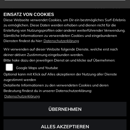
Montag:
08:00 - 18:00
EINSATZ VON COOKIES
Dienstag:
08:00 - 18:00
Diese Webseite verwendet Cookies, um Dir ein bestmögliches Surf-Erlebnis
Mittwoch:
08:00 - 18:00
zu ermöglichen. Diese Daten werden erhoben und dienen nicht für die
Donnerstag:
08:00 - 18:00
Erstellung von Nutzungsprofilen oder anderer weiterführender Verwendung.
Freitag:
08:00 - 18:00
Sämtliche Informationen zu verwendeten Cookies und eingebundenen
Diensten findest du hier:
Datenschutzerklärung
Samstag:
08:30 - 12:00
Sonntag:
geschlossen
Wir verwenden auf dieser Website folgende Dienste, welche erst nach
deiner aktiven Zustimmung eingebunden werden.
Werkstattöffnungszeiten:
Bitte hake dazu den jeweiligen Dienst an und klicke auf Übernehmen:
Google Maps und Youtube
Mo bis Do von 7:45 - 12:00
und von 12:40 – 17 Uhr
Optional kann mit Klick auf Alles akzeptieren der Nutzung aller Dienste
zugestimmt werden
Freitag von 7:45 – 12:00
Detailierte Informationen zu den verwendeten Cookies und deren
Bedeutung findest du in unserer Datenschutzerklärung:
Datenschutzerklärung
ÜBERNEHMEN
ALLES AKZEPTIEREN