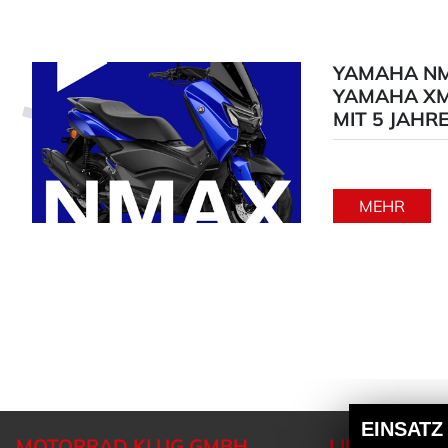
YAMAHA NM
YAMAHA XM
MIT 5 JAHR
MEHR
EINSATZ
MOTORRAD KLUG GMBH
LINKS