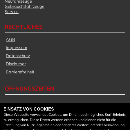
Neufahrzeuge
Gebrauchtfahrzeuge
Service
RECHTLICHES
AGB
Impressum
Datenschutz
Disclaimer
Barrierefreiheit
ÖFFNUNGSZEITEN
Montag:
08:00 - 18:00
EINSATZ VON COOKIES
Dienstag:
08:00 - 18:00
Diese Webseite verwendet Cookies, um Dir ein bestmögliches Surf-Erlebnis
Mittwoch:
08:00 - 18:00
zu ermöglichen. Diese Daten werden erhoben und dienen nicht für die
Donnerstag:
08:00 - 18:00
Erstellung von Nutzungsprofilen oder anderer weiterführender Verwendung.
Freitag:
08:00 - 18:00