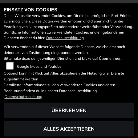
Montag:
08:00 - 18:00
EINSATZ VON COOKIES
Dienstag:
08:00 - 18:00
Diese Webseite verwendet Cookies, um Dir ein bestmögliches Surf-Erlebnis
Mittwoch:
08:00 - 18:00
zu ermöglichen. Diese Daten werden erhoben und dienen nicht für die
Donnerstag:
08:00 - 18:00
Erstellung von Nutzungsprofilen oder anderer weiterführender Verwendung.
Freitag:
08:00 - 18:00
Sämtliche Informationen zu verwendeten Cookies und eingebundenen
Diensten findest du hier:
Datenschutzerklärung
Samstag:
08:30 - 12:00
Sonntag:
geschlossen
Wir verwenden auf dieser Website folgende Dienste, welche erst nach
deiner aktiven Zustimmung eingebunden werden.
Werkstattöffnungszeiten:
Bitte hake dazu den jeweiligen Dienst an und klicke auf Übernehmen:
Google Maps und Youtube
Mo bis Do von 7:45 - 12:00
und von 12:40 – 17 Uhr
Optional kann mit Klick auf Alles akzeptieren der Nutzung aller Dienste
zugestimmt werden
Freitag von 7:45 – 12:00
Detailierte Informationen zu den verwendeten Cookies und deren
Bedeutung findest du in unserer Datenschutzerklärung:
Datenschutzerklärung
ÜBERNEHMEN
ALLES AKZEPTIEREN